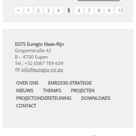
<
1
2
3
4
5
6
7
8
9
10
>
EGTS Euregio Maas-Rijn
Gospertstraße 42
B – 4700 Eupen
Tel.: +32 (0)87 789 639
nf
r
g
-mr
OVER ONS
EMR2030-STRATEGIE
NIEUWS
THEMA’S
PROJECTEN
PROJECTONDERSTEUNING
DOWNLOADS
CONTACT