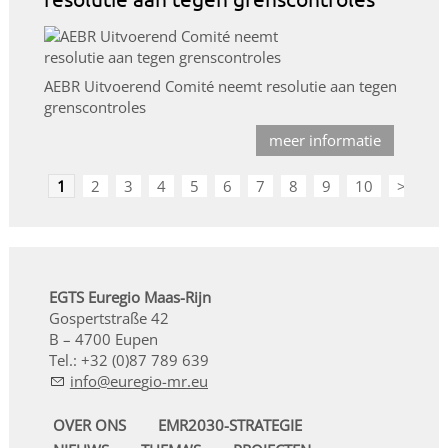
AEBR Uitvoerend Comité neemt resolutie aan tegen
grenscontroles
meer informatie
1
2
3
4
5
6
7
8
9
10
>
EGTS Euregio Maas-Rijn
Gospertstraße 42
B – 4700 Eupen
Tel.: +32 (0)87 789 639
nf
r
g
-mr
OVER ONS
EMR2030-STRATEGIE