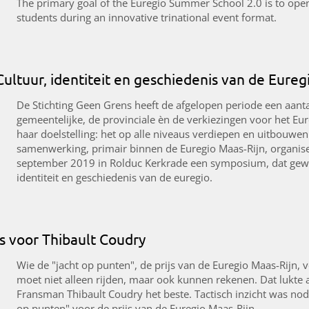
The primary goal of the Euregio Summer School 2.0 is to open
students during an innovative trinational event format.
ultuur, identiteit en geschiedenis van de Eureg
De Stichting Geen Grens heeft de afgelopen periode een aantal
gemeentelijke, de provinciale èn de verkiezingen voor het Eu
haar doelstelling: het op alle niveaus verdiepen en uitbouwe
samenwerking, primair binnen de Euregio Maas-Rijn, organise
september 2019 in Rolduc Kerkrade een symposium, dat gewijd
identiteit en geschiedenis van de euregio.
js voor Thibault Coudry
Wie de "jacht op punten", de prijs van de Euregio Maas-Rijn,
moet niet alleen rijden, maar ook kunnen rekenen. Dat lukte a
Fransman Thibault Coudry het beste. Tactisch inzicht was nodi
op punten" voor de prijs van de Euregio Maas-Rijn.