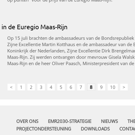
in de Euregio Maas-Rijn
Op 15 juli brachten de ambassadeurs van de Bondsrepubliek D
Zijne Excellentie Martin Kotthaus en de ambassadeur van de 
Koninkrijk der Nederlanden, Zijne Excellentie Dirk Brengelm
Maas-Rijn. Zij werden ontvangen door mevrouw Gisela Walske
Maas-Rijn en de heer Oliver Paasch, Ministerpresident van d
<
1
2
3
4
5
6
7
8
9
10
>
OVER ONS
EMR2030-STRATEGIE
NIEUWS
TH
PROJECTONDERSTEUNING
DOWNLOADS
CONTA