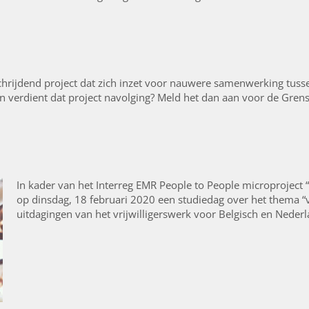
chrijdend project dat zich inzet voor nauwere samenwerking tuss
En verdient dat project navolging? Meld het dan aan voor de Gren
In kader van het Interreg EMR People to People microproject “V
op dinsdag, 18 februari 2020 een studiedag over het thema “vr
uitdagingen van het vrijwilligerswerk voor Belgisch en Neder