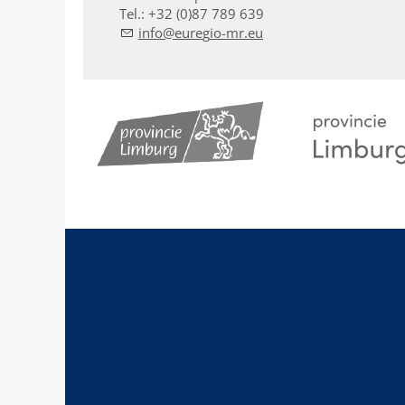
Tel.: +32 (0)87 789 639
nf
r
g
-mr