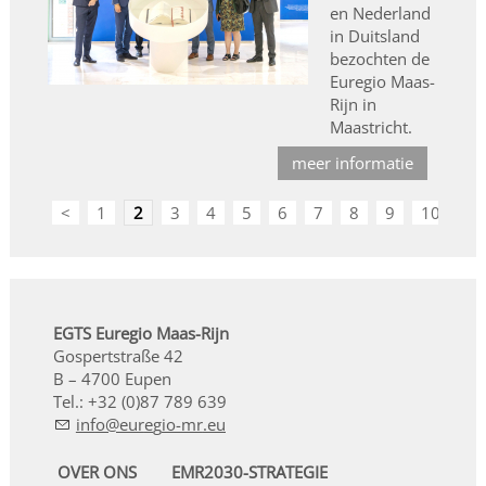
en Nederland
in Duitsland
bezochten de
Euregio Maas-
Rijn in
Maastricht.
meer informatie
<
1
2
3
4
5
6
7
8
9
10
>
EGTS Euregio Maas-Rijn
Gospertstraße 42
B – 4700 Eupen
Tel.: +32 (0)87 789 639
nf
r
g
-mr
OVER ONS
EMR2030-STRATEGIE