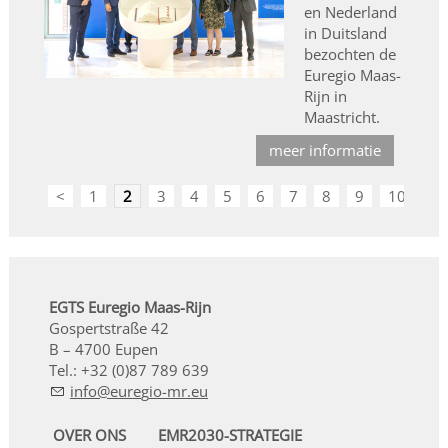
en Nederland
in Duitsland
bezochten de
Euregio Maas-
Rijn in
Maastricht.
meer informatie
<
1
2
3
4
5
6
7
8
9
10
>
EGTS Euregio Maas-Rijn
Gospertstraße 42
B – 4700 Eupen
Tel.: +32 (0)87 789 639
nf
r
g
-mr
OVER ONS
EMR2030-STRATEGIE