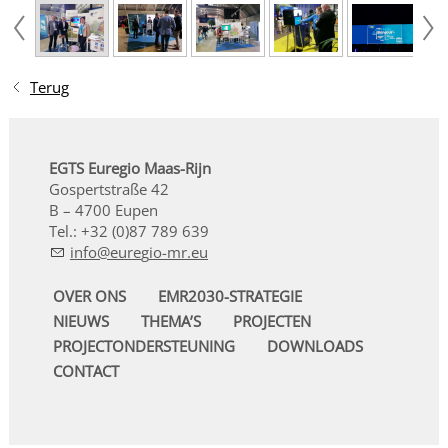
Terug
EGTS Euregio Maas-Rijn
Gospertstraße 42
B – 4700 Eupen
Tel.: +32 (0)87 789 639
nf
r
g
-mr
OVER ONS
EMR2030-STRATEGIE
NIEUWS
THEMA’S
PROJECTEN
PROJECTONDERSTEUNING
DOWNLOADS
CONTACT