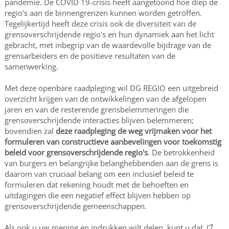
pandemie. De COVID 19-crisis heeft aangetoond hoe diep de
regio's aan de binnengrenzen kunnen worden getroffen.
Tegelijkertijd heeft deze crisis ook de diversiteit van de
grensoverschrijdende regio's en hun dynamiek aan het licht
gebracht, met inbegrip van de waardevolle bijdrage van de
grensarbeiders en de positieve resultaten van de
samenwerking.
Met deze openbare raadpleging wil DG REGIO een uitgebreid
overzicht krijgen van de ontwikkelingen van de afgelopen
jaren en van de resterende grensbelemmeringen die
grensoverschrijdende interacties blijven belemmeren;
bovendien zal
deze raadpleging de weg vrijmaken voor het
formuleren van constructieve aanbevelingen voor toekomstig
beleid voor grensoverschrijdende regio's
. De betrokkenheid
van burgers en belangrijke belanghebbenden aan de grens is
daarom van cruciaal belang om een inclusief beleid te
formuleren dat rekening houdt met de behoeften en
uitdagingen die een negatief effect blijven hebben op
grensoverschrijdende gemeenschappen.
Als ook u uw mening en indrukken wilt delen, kunt u dat