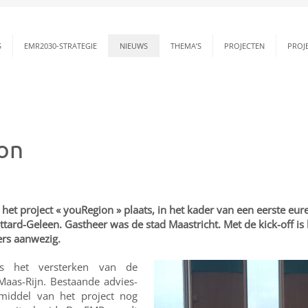
S
EMR2030-STRATEGIE
NIEUWS
THEMA’S
PROJECTEN
PROJ
ion
 het project « youRegion » plaats, in het kader van een eerste eu
ttard-Geleen. Gastheer was de stad Maastricht. Met de kick-off is 
rs aanwezig.
s het versterken van de
Maas-Rijn. Bestaande advies-
middel van het project nog