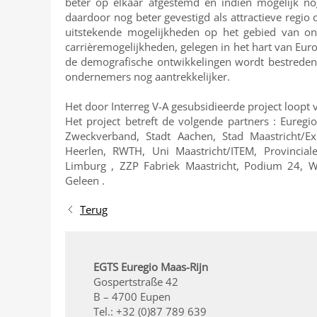
beter op elkaar afgestemd en indien mogelijk n
daardoor nog beter gevestigd als attractieve regi
uitstekende mogelijkheden op het gebied van on
carrièremogelijkheden, gelegen in het hart van Eur
de demografische ontwikkelingen wordt bestreden
ondernemers nog aantrekkelijker.
Het door Interreg V-A gesubsidieerde project loopt 
Het project betreft de volgende partners : Eureg
Zweckverband, Stadt Aachen, Stad Maastricht/Ex
Heerlen, RWTH, Uni Maastricht/ITEM, Provincial
Limburg , ZZP Fabriek Maastricht, Podium 24, We
Geleen .
Terug
EGTS Euregio Maas-Rijn
Gospertstraße 42
B – 4700 Eupen
Tel.: +32 (0)87 789 639