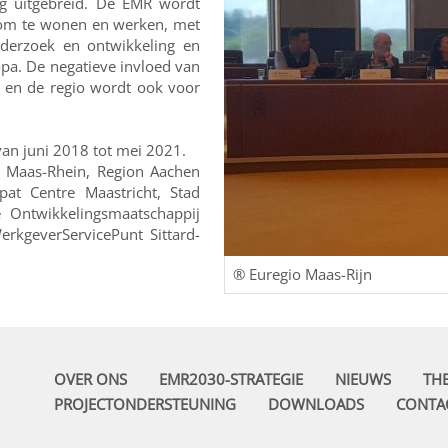
og uitgebreid. De EMR wordt
o om te wonen en werken, met
derzoek en ontwikkeling en
opa. De negatieve invloed van
 en de regio wordt ook voor
van juni 2018 tot mei 2021.
io Maas-Rhein, Region Aachen
pat Centre Maastricht, Stad
e Ontwikkelingsmaatschappij
rkgeverServicePunt Sittard-
® Euregio Maas-Rijn
OVER ONS
EMR2030-STRATEGIE
NIEUWS
TH
PROJECTONDERSTEUNING
DOWNLOADS
CONTA