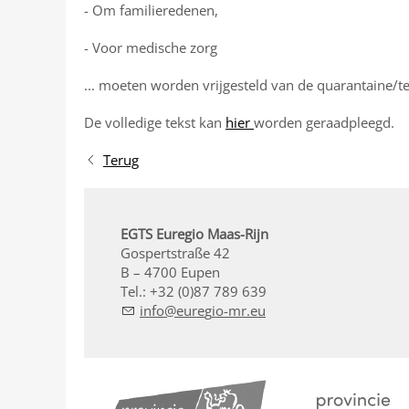
- Om familieredenen,
- Voor medische zorg
... moeten worden vrijgesteld van de quarantaine/te
De volledige tekst kan
hier
worden geraadpleegd.
Terug
EGTS Euregio Maas-Rijn
Gospertstraße 42
B – 4700 Eupen
Tel.: +32 (0)87 789 639
nf
r
g
-mr