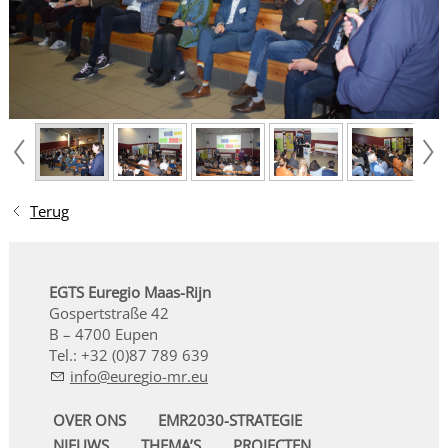
Terug
EGTS Euregio Maas-Rijn
Gospertstraße 42
B – 4700 Eupen
Tel.: +32 (0)87 789 639
nf
r
g
-mr
OVER ONS
EMR2030-STRATEGIE
NIEUWS
THEMA’S
PROJECTEN