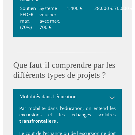
Soutien
Système
1.400 €
28.000 €
70.000 €
FEDER
voucher
max.
avec max.
(70%)
700 €
Que faut-il comprendre par les
différents types de projets ?
Mobilités dans l'éducation
Par mobilité dans l'éducation, on entend les
excursions et les échanges scolaires
transfrontaliers
.
Le coût de l'échange ou de l'excursion ne doit