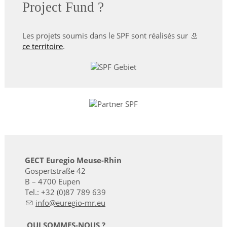
Project Fund ?
Les projets soumis dans le SPF sont réalisés sur
ce territoire
.
GECT Euregio Meuse-Rhin
Gospertstraße 42
B – 4700 Eupen
Tel.: +32 (0)87 789 639
nf
r
g
-mr
QUI SOMMES-NOUS ?