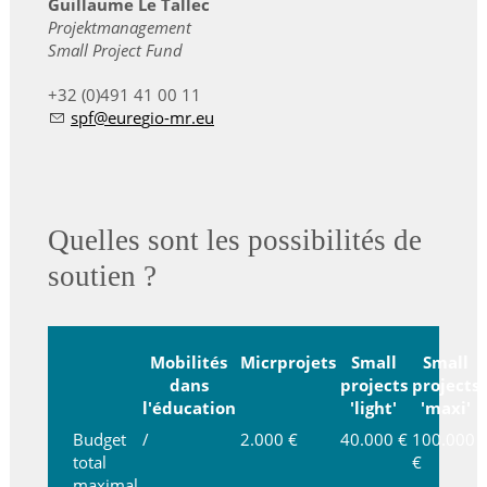
Guillaume Le Tallec
Projektmanagement
Small Project Fund
+32 (0)491 41 00 11
spf
r
g
-mr
Quelles sont les possibilités de
soutien ?
Mobilités
Micrprojets
Small
Small
dans
projects
projects
l'éducation
'light'
'maxi'
Budget
/
2.000 €
40.000 €
100.000
total
€
maximal