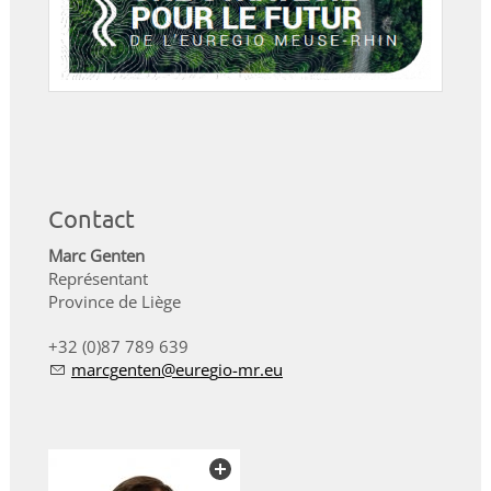
Contact
Marc Genten
Représentant
Province de Liège
+32 (0)87 789 639
m
rcg
nt
n
r
g
-mr