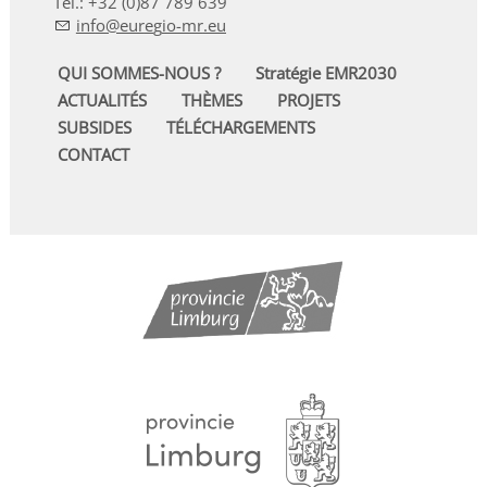
Tel.: +32 (0)87 789 639
nf
r
g
-mr
QUI SOMMES-NOUS ?
Stratégie EMR2030
ACTUALITÉS
THÈMES
PROJETS
SUBSIDES
TÉLÉCHARGEMENTS
CONTACT