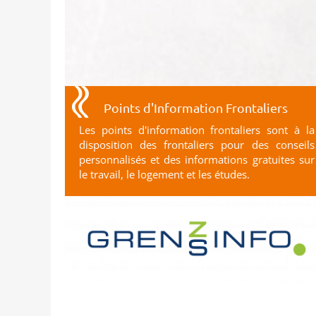
Points d'Information Frontaliers
Les points d'information frontaliers sont à la
disposition des frontaliers pour des conseils
personnalisés et des informations gratuites sur
le travail, le logement et les études.