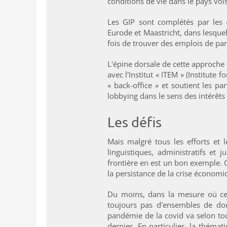
conditions de vie dans le pays vois
Les GIP sont complétés par les «
Eurode et Maastricht, dans lesque
fois de trouver des emplois de part
L'épine dorsale de cette approche 
avec l'Institut
«
ITEM
»
(Institute 
« back-office » et soutient les p
lobbying dans le sens des intérêt
Les défis
Mais malgré tous les efforts et 
linguistiques, administratifs et
frontière en est un bon exemple. C
la persistance de la crise économ
Du moins, dans la mesure où ces
toujours pas d'ensembles de don
pandémie de la covid va selon tou
dernier. En particulier, la théma