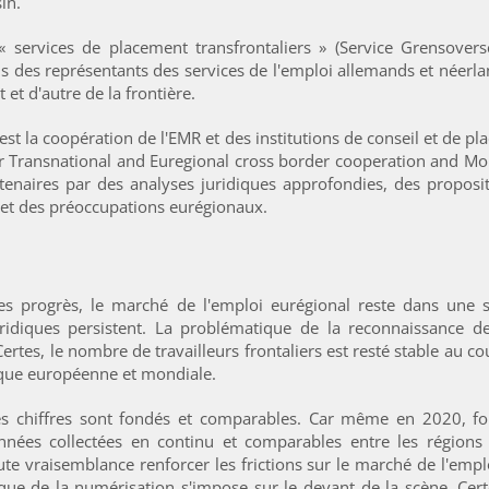
in.
 services de placement transfrontaliers » (Service Grensover
ls des représentants des services de l'emploi allemands et néerl
 et d'autre de la frontière.
est la coopération de l'EMR et des institutions de conseil et de p
for Transnational and Euregional cross border cooperation and Mobil
artenaires par des analyses juridiques approfondies, des proposit
s et des préoccupations eurégionaux.
les progrès, le marché de l'emploi eurégional reste dans une 
 juridiques persistent. La problématique de la reconnaissance d
ertes, le nombre de travailleurs frontaliers est resté stable au c
ique européenne et mondiale.
 chiffres sont fondés et comparables. Car même en 2020, force
nées collectées en continu et comparables entre les régions p
te vraisemblance renforcer les frictions sur le marché de l'emplo
tique de la numérisation s'impose sur le devant de la scène. Cer