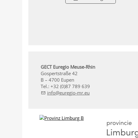
GECT Euregio Meuse-Rhin
Gospertstraße 42
B – 4700 Eupen
Tel.: +32 (0)87 789 639
nf
r
g
-mr