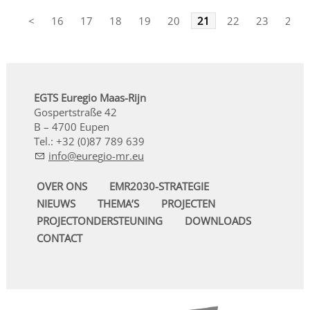
<
16
17
18
19
20
21
22
23
24
EGTS Euregio Maas-Rijn
Gospertstraße 42
B – 4700 Eupen
Tel.: +32 (0)87 789 639
nf
r
g
-mr
OVER ONS
EMR2030-STRATEGIE
NIEUWS
THEMA’S
PROJECTEN
PROJECTONDERSTEUNING
DOWNLOADS
CONTACT