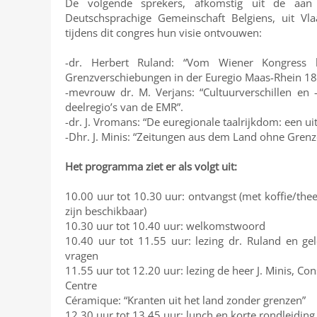
De volgende sprekers, afkomstig uit de aan
Deutschsprachige Gemeinschaft Belgiens, uit Vla
tijdens dit congres hun visie ontvouwen:
-dr. Herbert Ruland: “Vom Wiener Kongress 
Grenzverschiebungen in der Euregio Maas-Rhein 1
-mevrouw dr. M. Verjans: “Cultuurverschillen en
deelregio’s van de EMR”.
-dr. J. Vromans: “De euregionale taalrijkdom: een ui
-Dhr. J. Minis: “Zeitungen aus dem Land ohne Grenz
Het programma ziet er als volgt uit:
10.00 uur tot 10.30 uur: ontvangst (met koffie/thee
zijn beschikbaar)
10.30 uur tot 10.40 uur: welkomstwoord
10.40 uur tot 11.55 uur: lezing dr. Ruland en gel
vragen
11.55 uur tot 12.20 uur: lezing de heer J. Minis, Con
Centre
Céramique: “Kranten uit het land zonder grenzen”
12.30 uur tot 13.45 uur: lunch en korte rondleiding