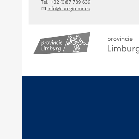
Tel.: +32 (0)87 789 639
nf
r
g
-mr