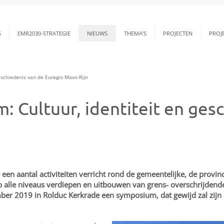
S
EMR2030-STRATEGIE
NIEUWS
THEMA’S
PROJECTEN
PROJ
eschiedenis van de Euregio Maas-Rijn
: Cultuur, identiteit en ges
een aantal activiteiten verricht rond de gemeentelijke, de provin
 op alle niveaus verdiepen en uitbouwen van grens- overschrijde
mber 2019 in Rolduc Kerkrade een symposium, dat gewijd zal zijn a