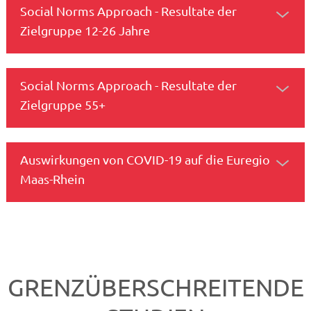
Social Norms Approach - Resultate der
Zielgruppe 12-26 Jahre
Social Norms Approach - Resultate der
Zielgruppe 55+
Auswirkungen von COVID-19 auf die Euregio
Maas-Rhein
GRENZÜBERSCHREITENDE