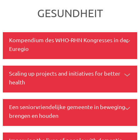
GESUNDHEIT
Kompendium des WHO-RHN Kongresses in der
Euregio
Scaling up projects and initiatives for better
health
Een seniorvriendelijke gemeente in beweging
brengen en houden