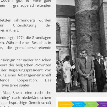
t. Zudem gibt es viele gute
hen grenzüberschreitenden
letzten Jahrhunderts wurden
zur Unterstützung der
n initiiert.
lande legte 1974 die Grundlagen
ein. Während eines Besuches in
r, die grenzüberschreitende
r Königin der niederländischen
eure der belgischen Provinzen
 der Regierungspräsident von
dung einer Arbeitsgemeinschaft
itende Kooperation. Das
wei Jahre später.
 Maas-Rhein eine rechtliche
chting" nach niederländischem
 Deutschsprachige Gemeinschaft