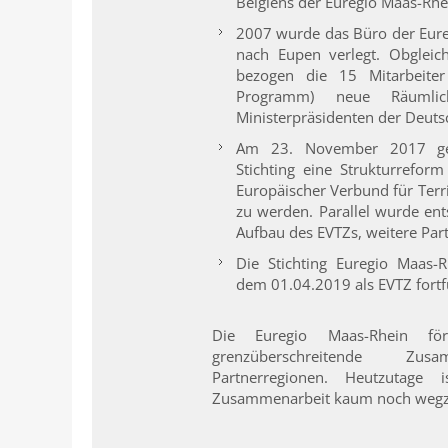
Belgiens der Euregio Maas-Rhei
2007 wurde das Büro der Eure
nach Eupen verlegt. Obgleich
bezogen die 15 Mitarbeiter 
Programm) neue Räumlic
Ministerpräsidenten der Deut
Am 23. November 2017 ge
Stichting eine Strukturrefor
Europäischer Verbund für Terr
zu werden. Parallel wurde en
Aufbau des EVTZs, weitere Par
Die Stichting Euregio Maas-R
dem 01.04.2019 als EVTZ fortf
Die Euregio Maas-Rhein för
grenzüberschreitende Zu
Partnerregionen.
Heutzutage i
Zusammenarbeit kaum noch weg