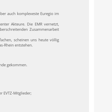
, aber auch komplexeste Euregio im
nter Akteure. Die EMR vernetzt,
züberschreitenden Zusammenarbeit
achen, scheinen uns heute völlig
as-Rhein entstehen.
stande gekommen.
r EVTZ-Mitglieder;