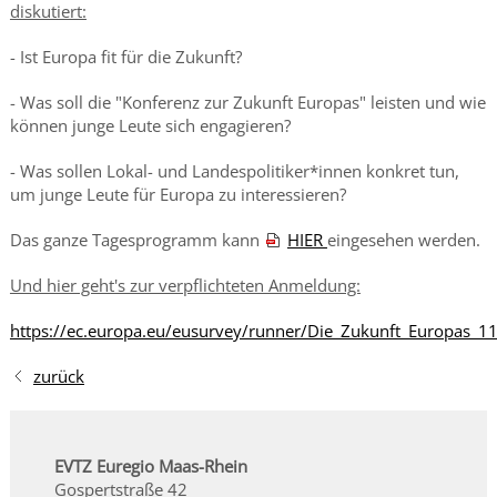
diskutiert:
- Ist Europa fit für die Zukunft?
- Was soll die "Konferenz zur Zukunft Europas" leisten und wie
können junge Leute sich engagieren?
-
Was sollen Lokal- und Landespolitiker*innen konkret tun,
um junge Leute für
Europa zu interessieren?
Das ganze Tagesprogramm kann
HIER
eingesehen werden.
Und h
ier geht's zur verpflichteten Anmeldung:
https://ec.europa.eu/eusurvey/runner/Die_Zukunft_Europas_1
zurück
EVTZ Euregio Maas-Rhein
Gospertstraße 42