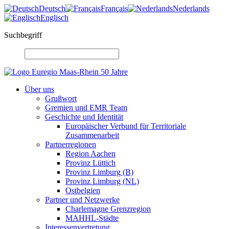
Deutsch
Français
Nederlands
Englisch
Suchbegriff
Über uns
Grußwort
Gremien und EMR Team
Geschichte und Identität
Europäischer Verbund für Territoriale
Zusammenarbeit
Partnerregionen
Region Aachen
Provinz Lüttich
Provinz Limburg (B)
Provinz Limburg (NL)
Ostbelgien
Partner und Netzwerke
Charlemagne Grenzregion
MAHHL-Städte
Interessenvertretung