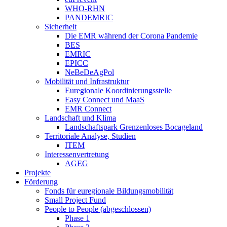
WHO-RHN
PANDEMRIC
Sicherheit
Die EMR während der Corona Pandemie
BES
EMRIC
EPICC
NeBeDeAgPol
Mobilität und Infrastruktur
Euregionale Koordinierungsstelle
Easy Connect und MaaS
EMR Connect
Landschaft und Klima
Landschaftspark Grenzenloses Bocageland
Territoriale Analyse, Studien
ITEM
Interessenvertretung
AGEG
Projekte
Förderung
Fonds für euregionale Bildungsmobilität
Small Project Fund
People to People (abgeschlossen)
Phase 1