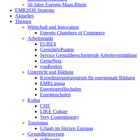
50 Jahre Euregio Maas-Rhein
EMR2030 Strategie
Aktuelles
Themen
Wirtschaft und Innovation
Euregio Chambers of Commerce
Arbeitsmarkt
EURES
GrenzInfoPunkte
Service Grenzüberschreitende Arbeitsvermittlung
GrenzNetz
youRegion
Unterricht und Bildung
Koordinierungszentrum für euregionale Bildung
EMRLingua
Euregioprofilschulen
Euregioschulen
Kultur
CHE
LIKE Culture
Very Contemporary
Tourismus
Urlaub im Herzen Europas
Gesundheitswesen
euPrevent