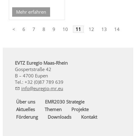
Mehr erfahren
<
6
7
8
9
10
11
12
13
14
15
EVTZ Euregio Maas-Rhein
Gospertstraße 42
B – 4700 Eupen
Tel.: +32 (0)87 789 639
nf
r
g
-mr
Über uns
EMR2030 Strategie
Aktuelles
Themen
Projekte
Förderung
Downloads
Kontakt