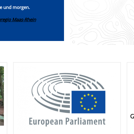
te und morgen.
uregio Maas-Rhein
G