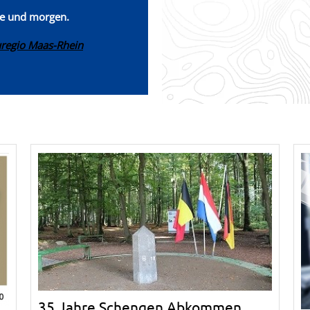
te und morgen.
uregio Maas-Rhein
35 Jahre Schengen Abkommen